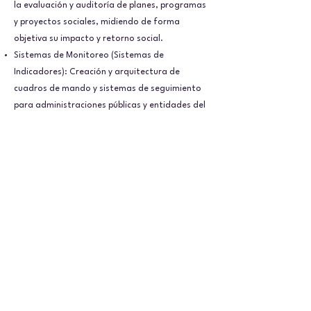
la evaluación y auditoría de planes, programas
y proyectos sociales, midiendo de forma
objetiva su impacto y retorno social.
Sistemas de Monitoreo (Sistemas de
Indicadores): Creación y arquitectura de
cuadros de mando y sistemas de seguimiento
para administraciones públicas y entidades del
tercer sector.
Credenciales Académicas
Antropología Social y Cultural y
Especialista en
Estadística Social, metodologías de
investigación cuantitativa y diseño de
indicadores de impacto.
Experto estadístico y analista de proyectos de
intervención social y desarrollo comunitario.
Reconocimientos y Premios
Premio Nacional de Antropología (UNED):
Prestigioso galardón otorgado en
reconocimiento a la excelencia académica,